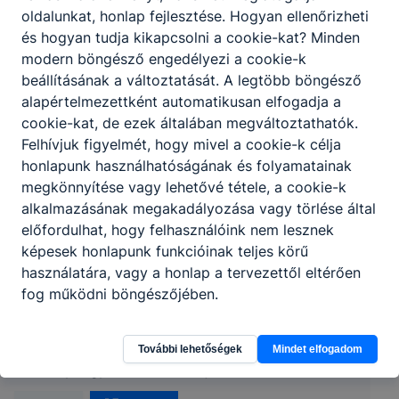
oldalunkat, honlap fejlesztése. Hogyan ellenőrizheti
és hogyan tudja kikapcsolni a cookie-kat? Minden
modern böngésző engedélyezi a cookie-k
beállításának a változtatását. A legtöbb böngésző
alapértelmezettként automatikusan elfogadja a
cookie-kat, de ezek általában megváltoztathatók.
Felhívjuk figyelmét, hogy mivel a cookie-k célja
honlapunk használhatóságának és folyamatainak
megkönnyítése vagy lehetővé tétele, a cookie-k
alkalmazásának megakadályozása vagy törlése által
előfordulhat, hogy felhasználóink nem lesznek
képesek honlapunk funkcióinak teljes körű
használatára, vagy a honlap a tervezettől eltérően
Nyíregyházi SZC Széchenyi István
fog működni böngészőjében.
Technikum és Kollégium
További lehetőségek
Mindet elfogadom
4400 Nyíregyháza, Városmajor utca 4.