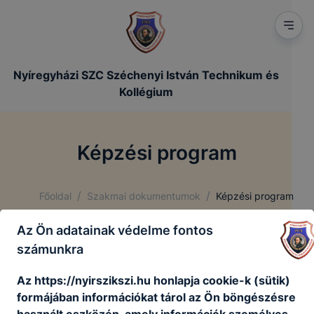
Nyíregyházi SZC Széchenyi István Technikum és
Kollégium
Képzési program
/
/
Főoldal
Szakmai dokumentumok
Képzési program
Az Ön adatainak védelme fontos
számunkra
Gazdálkodás és menedzsment ágazat:
5 0411 0902 Vállalkozási ügyviteli ügyintéző
Az https://nyirszikszi.hu honlapja cookie-k (sütik)
szakma
formájában információkat tárol az Ön böngészésre