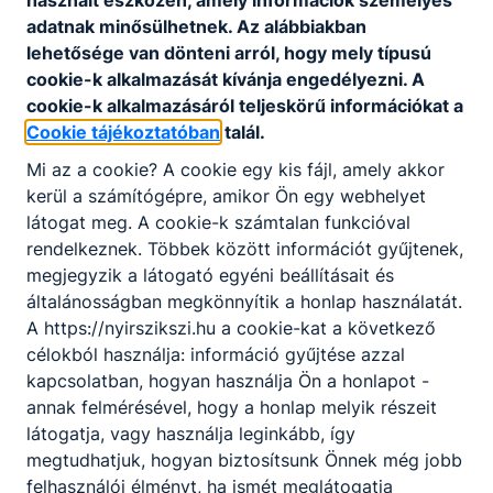
használt eszközén, amely információk személyes
Hüperion Kft
adatnak minősülhetnek. Az alábbiakban
lehetősége van dönteni arról, hogy mely típusú
cookie-k alkalmazását kívánja engedélyezni. A
cookie-k alkalmazásáról teljeskörű információkat a
Cookie tájékoztatóban
talál.
Mi az a cookie? A cookie egy kis fájl, amely akkor
kerül a számítógépre, amikor Ön egy webhelyet
látogat meg. A cookie-k számtalan funkcióval
Partnereink
rendelkeznek. Többek között információt gyűjtenek,
megjegyzik a látogató egyéni beállításait és
általánosságban megkönnyítik a honlap használatát.
A https://nyirszikszi.hu a cookie-kat a következő
célokból használja: információ gyűjtése azzal
kapcsolatban, hogyan használja Ön a honlapot -
annak felmérésével, hogy a honlap melyik részeit
látogatja, vagy használja leginkább, így
megtudhatjuk, hogyan biztosítsunk Önnek még jobb
felhasználói élményt, ha ismét meglátogatja