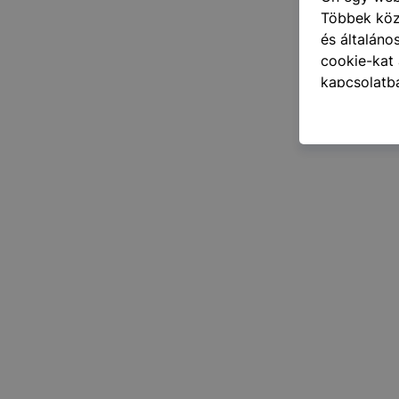
Többek közö
és általáno
cookie-kat 
kapcsolatba
honlap mely
hogyan bizt
oldalunkat,
cookie-kat
változtatás
a cookie-ka
mivel a coo
megkönnyít
megakadályo
lesznek kép
tervezettől