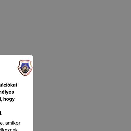
mációkat
mélyes
l, hogy
l.
re, amikor
elkeznek.