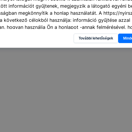
tt információt gyűjtenek, megjegyzik a látogató egyéni beá
sságban megkönnyítik a honlap használatát. A https://nyirsz
a következő célokból használja: információ gyűjtése azzal
n, hogyan használja Ön a honlapot -annak felmérésével, h
ik részeit látogatja, vagy használja leginkább, így megtudh
További lehetőségek
Mind
osítsunk Önnek még jobb felhasználói élményt, ha ismét m
 honlap fejlesztése. Hogyan ellenőrizheti és hogyan tudja k
? Minden modern böngésző engedélyezi a cookie-k beállít
át. A legtöbb böngésző alapértelmezettként automatikusan
t, de ezek általában megváltoztathatók. Felhívjuk figyelmé
kie-k célja honlapunk használhatóságának és folyamataina
ése vagy lehetővé tétele, a cookie-k alkalmazásának
zása vagy törlése által előfordulhat, hogy felhasználóink
esek honlapunk funkcióinak teljes körű használatára, vagy
 eltérően fog működni böngészőjében.