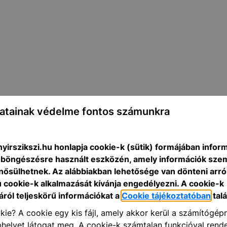
atainak védelme fontos számunkra
nyirszikszi.hu honlapja cookie-k (sütik) formájában infor
n böngészésre használt eszközén, amely információk sze
nősülhetnek. Az alábbiakban lehetősége van dönteni arró
ú cookie-k alkalmazását kívánja engedélyezni. A cookie-k
ról teljeskörű információkat a
Cookie tájékoztatóban
talá
kie? A cookie egy kis fájl, amely akkor kerül a számítógép
helyet látogat meg. A cookie-k számtalan funkcióval rend