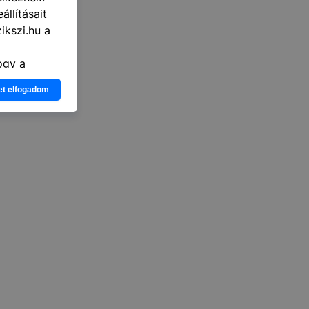
llításait
ikszi.hu a
ogy a
atjuk,
et elfogadom
eglátogatja
ikapcsolni a
ásának a
 elfogadja
t, hogy
k
 nem
 a honlap a