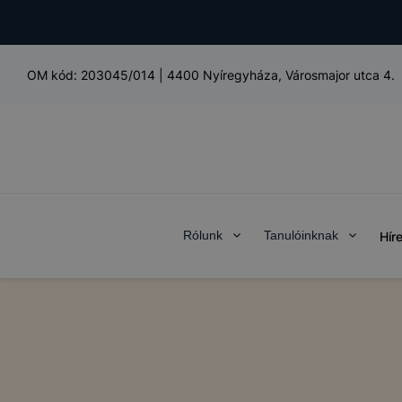
OM kód:
203045/014
|
4400 Nyíregyháza, Városmajor utca 4.
Rólunk
Tanulóinknak
Hír