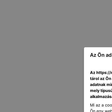
Az Ön ad
Az https://
tárol az Ö
adatnak mi
mely típus
alkalmazásá
Mi az a coo
Ön egy web