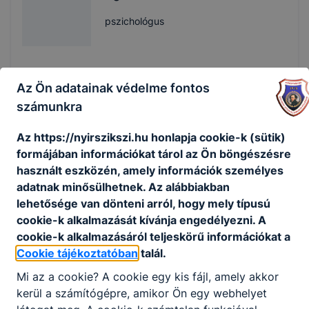
pszichológus
Az Ön adatainak védelme fontos
Technikai dolgozók
számunkra
Bilisánszki
Az https://nyirszikszi.hu honlapja cookie-k (sütik)
Miklósné
formájában információkat tárol az Ön böngészésre
használt eszközén, amely információk személyes
takarító
adatnak minősülhetnek. Az alábbiakban
lehetősége van dönteni arról, hogy mely típusú
cookie-k alkalmazását kívánja engedélyezni. A
cookie-k alkalmazásáról teljeskörű információkat a
Budai Zita
Cookie tájékoztatóban
talál.
takarító
Mi az a cookie? A cookie egy kis fájl, amely akkor
kerül a számítógépre, amikor Ön egy webhelyet