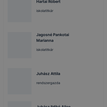
Hartai Róbert
iskolatitkár
Jagosné Pankotai
Marianna
iskolatitkár
Juhász Attila
rendszergazda
Juhász Ildikó Alice