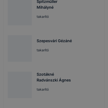
Spitzmüller
Mihályné
takarító
Szepesvári Gézáné
takarító
Szotákné
Radvánszki Ágnes
takarító