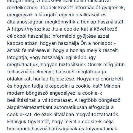
látogat meg. A cookie-k számtalan funkcióval
rendelkeznek. Többek között információt gyűjtenek,
megjegyzik a látogató egyéni beállításait és
Fodor István Attila
általánosságban megkönnyítik a honlap használatát.
karbantartó
A https://nyirszikszi.hu a cookie-kat a következő
célokból használja: információ gyűjtése azzal
kapcsolatban, hogyan használja Ön a honlapot -
annak felmérésével, hogy a honlap melyik részeit
Hermel Gáborné
látogatja, vagy használja leginkább, így
megtudhatjuk, hogyan biztosítsunk Önnek még jobb
takarító
felhasználói élményt, ha ismét meglátogatja
oldalunkat, honlap fejlesztése. Hogyan ellenőrizheti
és hogyan tudja kikapcsolni a cookie-kat? Minden
modern böngésző engedélyezi a cookie-k
Jaksi Ildikó
beállításának a változtatását. A legtöbb böngésző
alapértelmezettként automatikusan elfogadja a
takarító
cookie-kat, de ezek általában megváltoztathatók.
Felhívjuk figyelmét, hogy mivel a cookie-k célja
honlapunk használhatóságának és folyamatainak