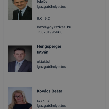
felelős
igazgatóhelyettes
9.C; 9.D
bazoli@nyirszikszi.hu
+36701995686
Hengsperger
István
oktatási
igazgatóhelyettes
Kovács Beáta
szakmai
igazgatóhelyettes