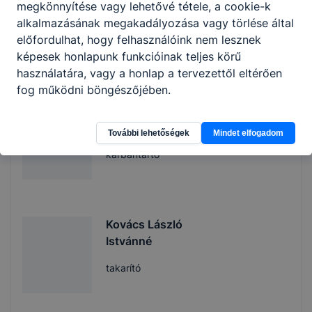
megkönnyítése vagy lehetővé tétele, a cookie-k
Kerülő Krisztián
alkalmazásának megakadályozása vagy törlése által
előfordulhat, hogy felhasználóink nem lesznek
udvari munkás
képesek honlapunk funkcióinak teljes körű
használatára, vagy a honlap a tervezettől eltérően
fog működni böngészőjében.
Kovács László
István
További lehetőségek
Mindet elfogadom
karbantartó
Kovács László
Istvánné
takarító